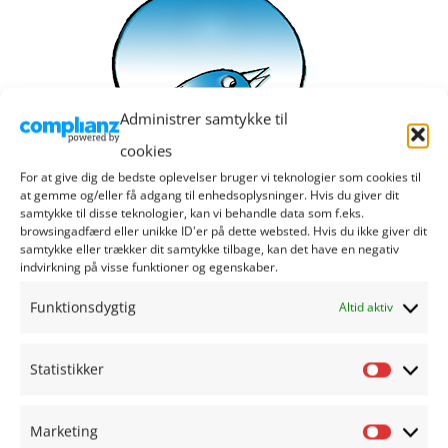
Administrer samtykke til
cookies
For at give dig de bedste oplevelser bruger vi teknologier som cookies til
at gemme og/eller få adgang til enhedsoplysninger. Hvis du giver dit
samtykke til disse teknologier, kan vi behandle data som f.eks.
browsingadfærd eller unikke ID'er på dette websted. Hvis du ikke giver dit
samtykke eller trækker dit samtykke tilbage, kan det have en negativ
indvirkning på visse funktioner og egenskaber.
Elektronisk tilmeldelsesblanket
Funktionsdygtig
Altid aktiv
700,00
kr.
Statistikker
Tilføj til kurv
Details
Statisti
Marketing
Marketi