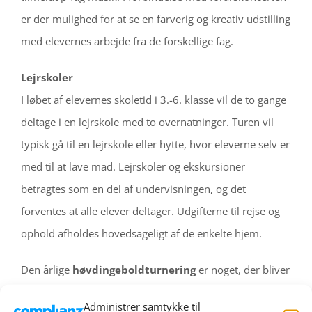
er der mulighed for at se en farverig og kreativ udstilling
med elevernes arbejde fra de forskellige fag.
Lejrskoler
I løbet af elevernes skoletid i 3.-6. klasse vil de to gange
deltage i en lejrskole med to overnatninger. Turen vil
typisk gå til en lejrskole eller hytte, hvor eleverne selv er
med til at lave mad. Lejrskoler og ekskursioner
betragtes som en del af undervisningen, og det
forventes at alle elever deltager. Udgifterne til rejse og
ophold afholdes hovedsageligt af de enkelte hjem.
Den årlige
høvdingeboldturnering
er noget, der bliver
talt om på skolen. Børnene fra 1.-5. årgang samles i
Administrer samtykke til