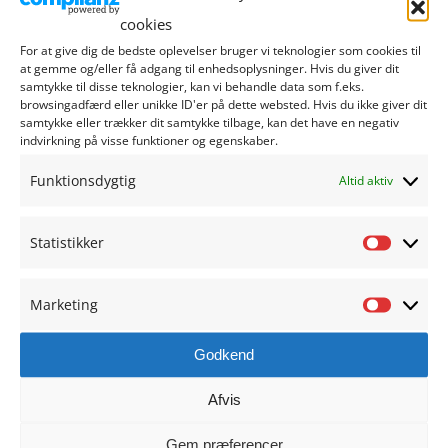
vores Realhal, hvor holdene dannes på kryds og tværs.
cookies
Vores 6. årgang har her en vigtig rolle som dommer i
For at give dig de bedste oplevelser bruger vi teknologier som cookies til
kampene.
at gemme og/eller få adgang til enhedsoplysninger. Hvis du giver dit
samtykke til disse teknologier, kan vi behandle data som f.eks.
browsingadfærd eller unikke ID'er på dette websted. Hvis du ikke giver dit
samtykke eller trækker dit samtykke tilbage, kan det have en negativ
indvirkning på visse funktioner og egenskaber.
Funktionsdygtig
Altid aktiv
Statistikker
UNDERVISNING
Statisti
Generelt
Marketing
Marketi
Afdelinger
Godkend
SFO
Afvis
0.-2. klasse
Gem præferencer