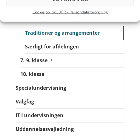
3.-6. klasse
Cookie politik
GDPR – Persondataforordning
Skole-hjem-samarbejdet
Traditioner og arrangementer
Særligt for afdelingen
7.-9. klasse
10. klasse
Specialundervisning
Valgfag
IT i undervisningen
Uddannelsesvejledning