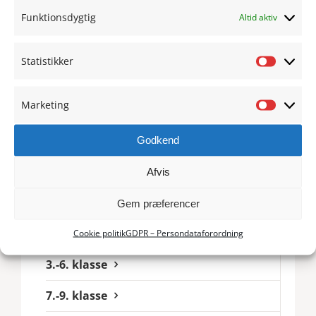
Afdelinger
Funktionsdygtig
Altid aktiv
SFO
Statistikker
Statisti
Dagligdagen
Marketing
Personale
Marketi
Det pædagogiske arbejde
Godkend
Ind- og udmeldelse
Afvis
Kontakt og ferieplan
Gem præferencer
0.-2. klasse
Cookie politik
GDPR – Persondataforordning
3.-6. klasse
7.-9. klasse