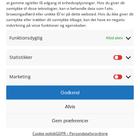
at gemme og/eller få adgang til enhedsoplysninger. Hvis du giver dit
samtykke til disse teknologier, kan vi behandle data som f.eks.
browsingadfærd eller unikke ID'er på dette websted. Hvis du ikke giver dit
samtykke eller trækker dit samtykke tilbage, kan det have en negativ
indvirkning på visse funktioner og egenskaber.
Funktionsdygtig
Altid aktiv
Statistikker
Statisti
HADERSLEV REALSKOLE
Marketing
Marketi
Christiansfeldvej 20
Godkend
6100 Haderslev
Afvis
Skolen: 7452 1946
SFO: 7452 1941
Gem præferencer
kontoret@haderslevrealskole.dk
Cookie politik
GDPR – Persondataforordning
Send sikker post