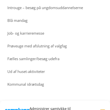
Introuge – besøg på ungdomsuddannelserne
Blå mandag
Job- og karrieremesse
Prøveuge med afslutning af valgfag
Fælles samlinger/besøg udefra
Ud af huset-aktiviteter
Kommunal idrætsdag
Administrer samtykke til
Særlige traditioner og arrangementer 9. kl.