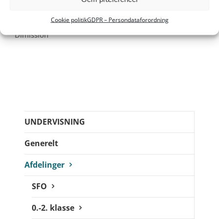
Skriftlige- og mundtlige prøver
Cookie politik
GDPR – Persondataforordning
Dimission
UNDERVISNING
Generelt
Afdelinger
SFO
0.-2. klasse