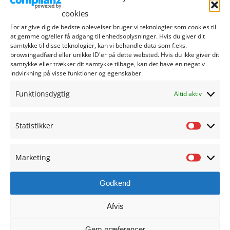
cookies
Lejrskole
For at give dig de bedste oplevelser bruger vi teknologier som cookies til
at gemme og/eller få adgang til enhedsoplysninger. Hvis du giver dit
samtykke til disse teknologier, kan vi behandle data som f.eks.
Praktik
browsingadfærd eller unikke ID'er på dette websted. Hvis du ikke giver dit
samtykke eller trækker dit samtykke tilbage, kan det have en negativ
indvirkning på visse funktioner og egenskaber.
Projektopgave
Funktionsdygtig
Altid aktiv
Terminsprøver
Statistikker
Statisti
Mulighed for brobygning
Marketing
Fælles samlinger/besøg udefra
Marketi
Godkend
Ud af huset-aktiviteter
Afvis
Sidste skoledag
Gem præferencer