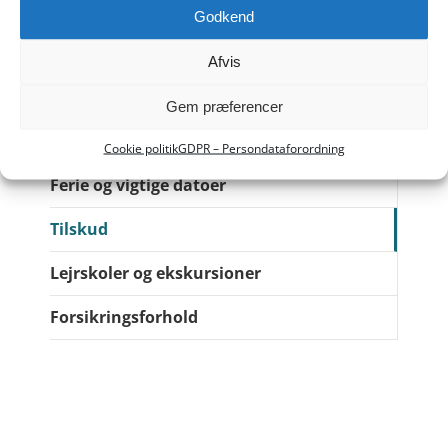
PRAKTISKE FORHOLD
Godkend
Skolepenge & SFO-betaling
Afvis
Trafikforhold
Gem præferencer
Befordring
Cookie politik
GDPR – Persondataforordning
Ferie og vigtige datoer
Tilskud
Lejrskoler og ekskursioner
Forsikringsforhold