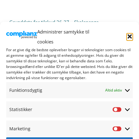
Grunddata for tilskud 26-27 – Skolepenge
Administrer samtykke til
Grunddata for tilskud 26-27 – SFO
cookies
For at give dig de bedste oplevelser bruger vi teknologier som cookies til
Ansøgning om tilskud 26-27 – Skolepenge
at gemme og/eller få adgang til enhedsoplysninger. Hvis du giver dit
samtykke til disse teknologier, kan vi behandle data som f.eks.
browsingadfærd eller unikke ID'er på dette websted. Hvis du ikke giver dit
Ansøgning om tilskud 26-27 – Skolepenge og sfo
samtykke eller trækker dit samtykke tilbage, kan det have en negativ
indvirkning på visse funktioner og egenskaber.
Ansøgning om tilskud 26-27 – SFO
Funktionsdygtig
Altid aktiv
Statistikker
Statisti
Marketing
Marketi