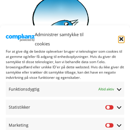
Administrer samtykke til
cookies
For at give dig de bedste oplevelser bruger vi teknologier som cookies til
at gemme og/eller få adgang til enhedsoplysninger. Hvis du giver dit
samtykke til disse teknologier, kan vi behandle data som f.eks.
browsingadfærd eller unikke ID'er på dette websted. Hvis du ikke giver dit
samtykke eller trækker dit samtykke tilbage, kan det have en negativ
indvirkning på visse funktioner og egenskaber.
Elektronisk tilmeldelsesblanket
Funktionsdygtig
Altid aktiv
700,00
kr.
Statistikker
Tilføj til kurv
Details
Statisti
Marketing
Marketi