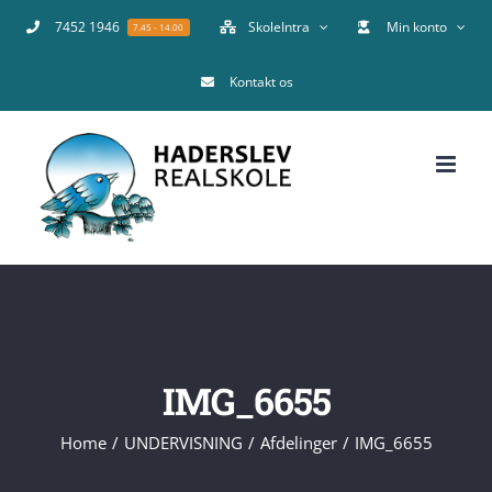
Skip
7452 1946
SkoleIntra
Min konto
7.45 - 14.00
to
Kontakt os
content
IMG_6655
Home
UNDERVISNING
Afdelinger
IMG_6655