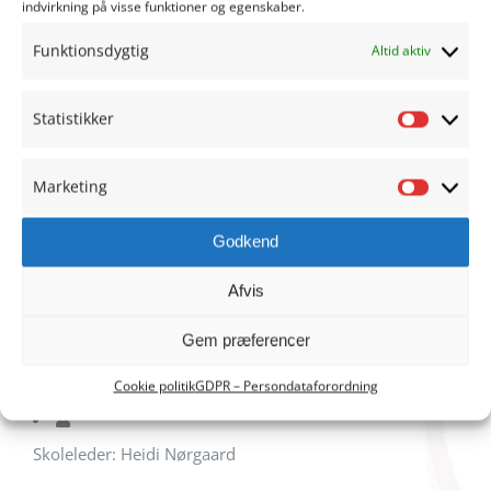
indvirkning på visse funktioner og egenskaber.
Funktionsdygtig
Altid aktiv
HADERSLEV REALSKOLE
Statistikker
Statisti
Christiansfeldvej 20
6100 Haderslev
Marketing
Marketi
Skolen: 7452 1946
SFO: 7452 1941
Godkend
kontoret@haderslevrealskole.dk
Afvis
Send sikker post
Gem præferencer
mandag-torsdag: 07:45-14:00, fredag: 7.45-13.00
Cookie politik
GDPR – Persondataforordning
Skoleleder: Heidi Nørgaard