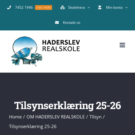
Skip
7452 1946
SkoleIntra
Min konto
7.45 - 14.00
to
Kontakt os
content
Tilsynserklæring 25-26
Home
OM HADERSLEV REALSKOLE
Tilsyn
Tilsynserklæring 25-26