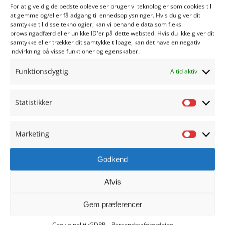
For at give dig de bedste oplevelser bruger vi teknologier som cookies til
at gemme og/eller få adgang til enhedsoplysninger. Hvis du giver dit
samtykke til disse teknologier, kan vi behandle data som f.eks.
browsingadfærd eller unikke ID'er på dette websted. Hvis du ikke giver dit
samtykke eller trækker dit samtykke tilbage, kan det have en negativ
indvirkning på visse funktioner og egenskaber.
Funktionsdygtig
Altid aktiv
Statistikker
Statisti
Marketing
Marketi
HADERSLEV REALSKOLE
Godkend
Christiansfeldvej 20
6100 Haderslev
Afvis
Skolen: 7452 1946
Gem præferencer
SFO: 7452 1941
kontoret@haderslevrealskole.dk