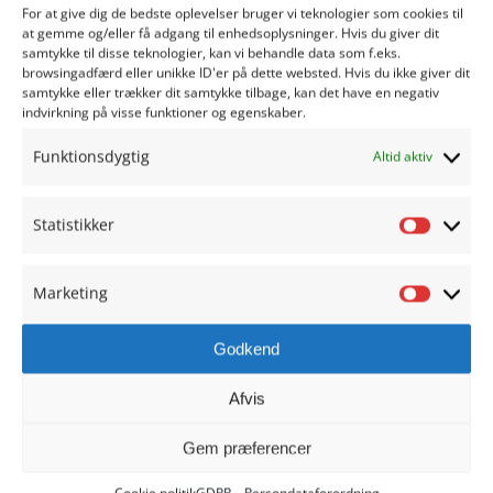
For at give dig de bedste oplevelser bruger vi teknologier som cookies til
at gemme og/eller få adgang til enhedsoplysninger. Hvis du giver dit
samtykke til disse teknologier, kan vi behandle data som f.eks.
browsingadfærd eller unikke ID'er på dette websted. Hvis du ikke giver dit
samtykke eller trækker dit samtykke tilbage, kan det have en negativ
indvirkning på visse funktioner og egenskaber.
Funktionsdygtig
Altid aktiv
Statistikker
Statisti
Marketing
Marketi
HADERSLEV REALSKOLE
Godkend
Christiansfeldvej 20
6100 Haderslev
Afvis
Skolen: 7452 1946
Gem præferencer
SFO: 7452 1941
kontoret@haderslevrealskole.dk