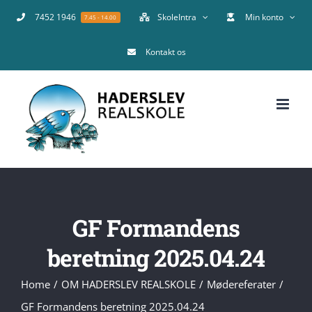
Skip
7452 1946
SkoleIntra
Min konto
7.45 - 14.00
to
Kontakt os
content
GF Formandens
beretning 2025.04.24
Home
OM HADERSLEV REALSKOLE
Mødereferater
GF Formandens beretning 2025.04.24