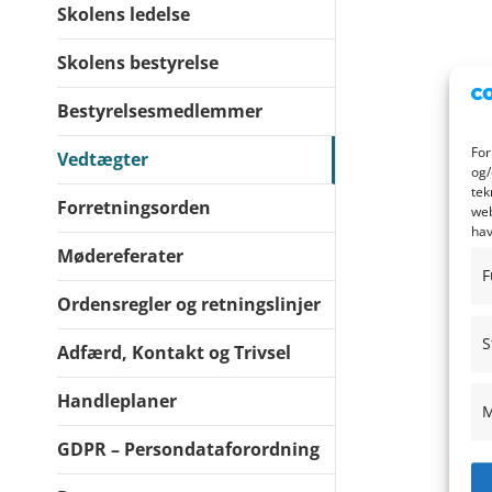
Skolens ledelse
Skolens bestyrelse
Bestyrelsesmedlemmer
For
Vedtægter
og/
tek
Forretningsorden
web
hav
Mødereferater
F
Ordensregler og retningslinjer
S
Adfærd, Kontakt og Trivsel
Handleplaner
M
GDPR – Persondataforordning