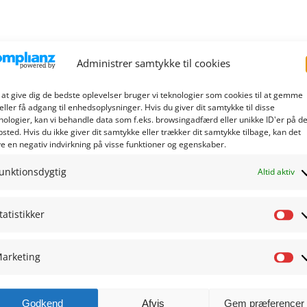
Administrer samtykke til cookies
 at give dig de bedste oplevelser bruger vi teknologier som cookies til at gemme
eller få adgang til enhedsoplysninger. Hvis du giver dit samtykke til disse
nologier, kan vi behandle data som f.eks. browsingadfærd eller unikke ID'er på de
sted. Hvis du ikke giver dit samtykke eller trækker dit samtykke tilbage, kan det
e en negativ indvirkning på visse funktioner og egenskaber.
unktionsdygtig
Altid aktiv
tatistikker
Sta
arketing
Ma
Godkend
Afvis
Gem præferencer