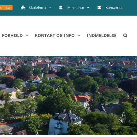
SkoleIntra
Min konto
Kontakt os
45 - 14.00
E FORHOLD
KONTAKT OG INFO
INDMELDELSE