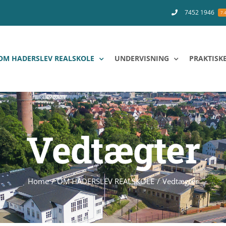
7452 1946
7.
OM HADERSLEV REALSKOLE
UNDERVISNING
PRAKTISK
Vedtægter
Home
OM HADERSLEV REALSKOLE
Vedtægter